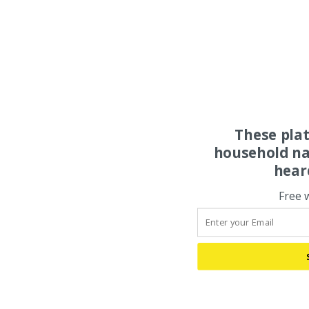
These pla
household na
hear
Free 