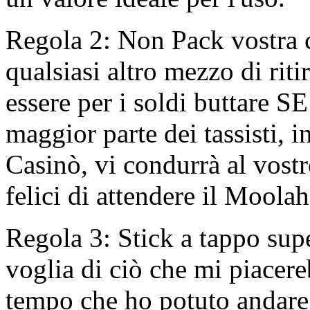
Regola 2: Non Pack vostra c
qualsiasi altro mezzo di rit
essere per i soldi buttare SE 
maggior parte dei tassisti, in
Casinò, vi condurrà al vost
felici di attendere il Moola
Regola 3: Stick a tappo su
voglia di ciò che mi piacere
tempo che ho potuto andare