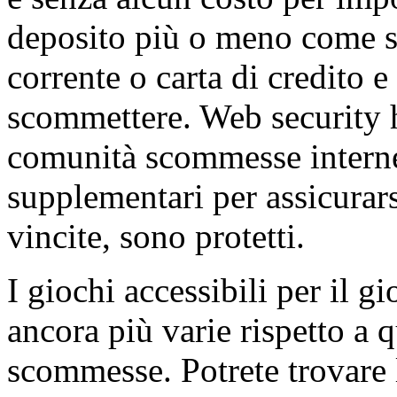
deposito più o meno come si
corrente o carta di credito e 
scommettere. Web security h
comunità scommesse interne
supplementari per assicurars
vincite, sono protetti.
I giochi accessibili per il g
ancora più varie rispetto a q
scommesse. Potrete trovare l