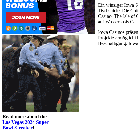
Ein winziger Iowa Sp
Tischspiele. Die Ca
Casino, The Isle of 
auf Wasserbasis Casi
Iowa Casinos präsent
Projekte ermöglicht
Beschäftigung. Iowa 
Read more about the
Las Vegas 2024 Super
Bowl Streaker
!